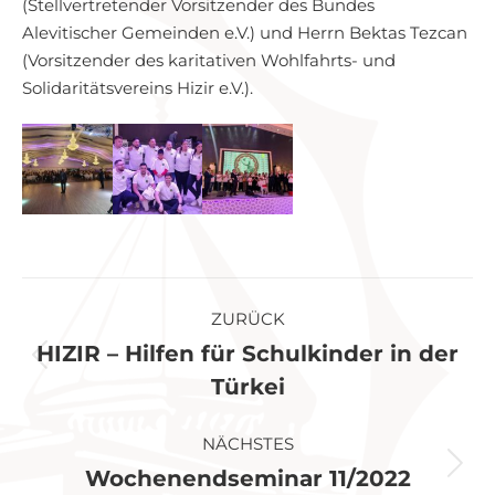
(Stellvertretender Vorsitzender des Bundes
Alevitischer Gemeinden e.V.) und Herrn Bektas Tezcan
(Vorsitzender des karitativen Wohlfahrts- und
Solidaritätsvereins Hizir e.V.).
Kommentarnavigation
ZURÜCK
HIZIR – Hilfen für Schulkinder in der
Vorheriger
Türkei
Beitrag:
NÄCHSTES
Wochenendseminar 11/2022
Nächster